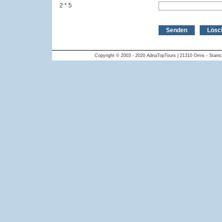
2 * 5
Copyright © 2003 - 2020 AdriaTopTours | 21310 Omis - Stanici