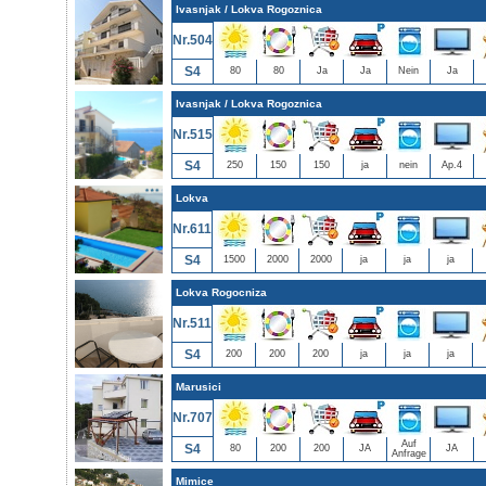
Ivasnjak / Lokva Rogoznica
Nr.504
S4
80
80
Ja
Ja
Nein
Ja
Ivasnjak / Lokva Rogoznica
Nr.515
S4
250
150
150
ja
nein
Ap.4
Lokva
Nr.611
S4
1500
2000
2000
ja
ja
ja
Lokva Rogocniza
Nr.511
S4
200
200
200
ja
ja
ja
Marusici
Nr.707
Auf
S4
80
200
200
JA
JA
Anfrage
Mimice