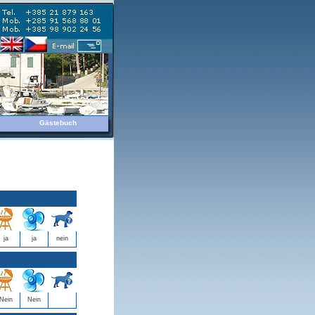
Gästebuch
ja
ja
nein
Nein
Nein