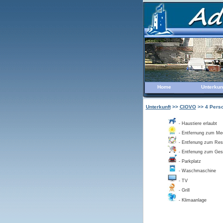
Home
Unterkun
Unterkunft
>>
CIOVO
>> 4 Perso
- Haustiere erlaubt
- Entfernung zum Me
- Entfenung zum Res
- Entfenung zum Ges
- Parkplatz
- Waschmaschine
- TV
- Grill
- Klimaanlage