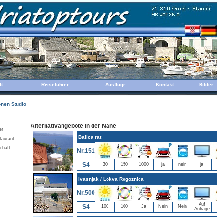
ft
Reiseführer
Ausflüge
Kontakt
Bilder
nen Studio
Alternativangebote in der Nähe
er
Balica rat
taurant
chaft
Nr.151
S4
30
150
1000
ja
nein
ja
Ivasnjak / Lokva Rogoznica
Nr.500
Auf
S4
100
100
Ja
Nein
Nein
Anfrage