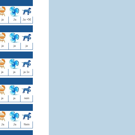
ja
Ja
Ja +5€
ja
ja
ja
ja
ja
ja 1x
ja
ja
nein
Ja
Ja
Nein